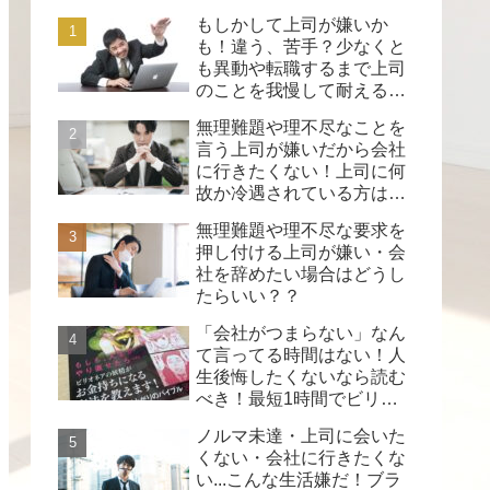
もしかして上司が嫌いか
も！違う、苦手？少なくと
も異動や転職するまで上司
のことを我慢して耐えるし
かない時の対策。
無理難題や理不尽なことを
言う上司が嫌いだから会社
に行きたくない！上司に何
故か冷遇されている方は読
んでください。
無理難題や理不尽な要求を
押し付ける上司が嫌い・会
社を辞めたい場合はどうし
たらいい？？
「会社がつまらない」なん
て言ってる時間はない！人
生後悔したくないなら読む
べき！最短1時間でビリオ
ネアの思考法や習慣を学べ
ノルマ未達・上司に会いた
る凄い本。
くない・会社に行きたくな
い...こんな生活嫌だ！ブラ