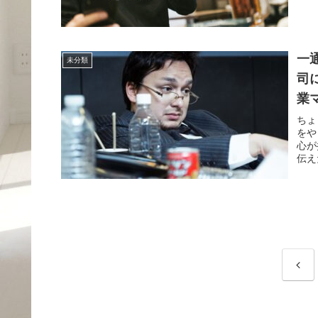
一
未分類
司
業
ちょ
をや
心が
伝え
前
へ