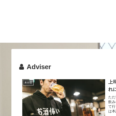
Adviser
上
未分類
れ
ただ
飲み
て行
は本