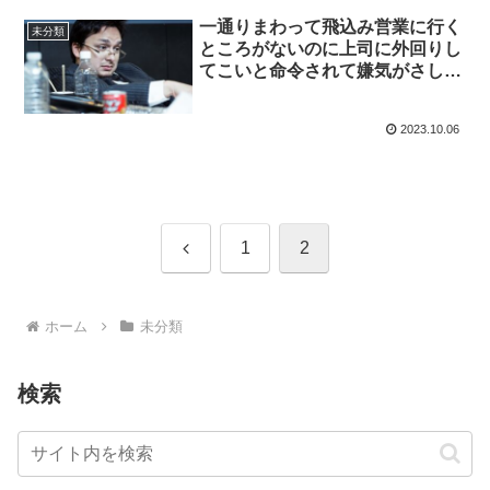
一通りまわって飛込み営業に行く
未分類
ところがないのに上司に外回りし
てこいと命令されて嫌気がさして
いる営業マンに伝えたいこと。
2023.10.06
前
1
2
へ
ホーム
未分類
検索