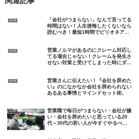
関連記事
「会社がつまらない」なんて言ってる
未分類
時間はない！人生後悔したくないなら
読むべき！最短1時間でビリオネアの
思考法や習慣を学べる凄い本。
営業ノルマがあるのにクレーム対応し
未分類
てる場合じゃない！クレームを発生さ
せない対策と受けてしまった時にダメ
ージを最小限に抑える方法。
営業さんに伝えたい！『会社を辞めた
未分類
い』のになかなか会社を辞められない
あるある事情とマインドセット術。
営業職で毎日がつまらない・会社が嫌
未分類
い・会社を辞めたいと思っている20
代～30代の若い人が今すぐやるべき5
つのこと。