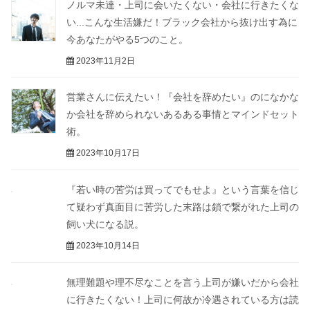
ノルマ未達・上司に会いたくない・会社に行きたくな
い...こんな生活嫌だ！ブラック会社から抜け出す為に
今あなたがやる5つのこと。
2023年11月2日
営業さんに伝えたい！『会社を辞めたい』のになかな
か会社を辞められないあるある事情とマインドセット
術。
2023年10月17日
『若い時の苦労は買ってでもせよ』という言葉を信じ
て疑わず真面目に苦労した末路は鎖で繋がれた上司の
飼い犬になる説。
2023年10月14日
無理難題や理不尽なことを言う上司が嫌いだから会社
に行きたくない！上司に何故か冷遇されている方は読